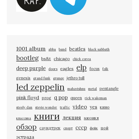
1001 album
beatles
abba
band
black sabbath
bootleg
bs&t
chicago
chick corea
elp
deep purple
eagles
focus
doors
folk
genesis
jethro tull
grand funk
grunge
led zeppelin
pentangle
mahavishnu
metal
q pop
pink floyd
prog
queen
rick wakeman
video
yes
кино
steely dan
stevie wonder
traffic
книги
лекция
мюзикл
классика
обзор
ссср
саундтрек
цой
спорт
фейк
эстрада