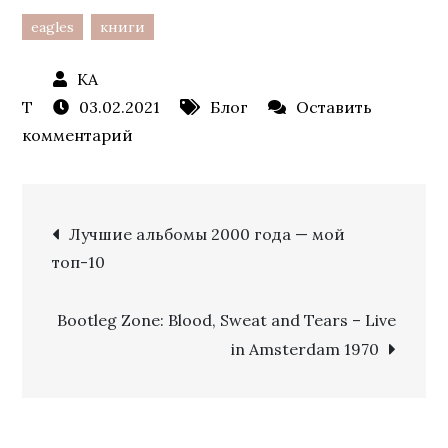
eagles
книги
03.02.2021
Блог
Оставить
к
комментарий
Ад
и
Навигация
рай
Лучшие альбомы 2000 года — мой
Дона
топ-10
по
Фелдера
–
Bootleg Zone: Blood, Sweat and Tears – Live
записям
мемуары
in Amsterdam 1970
бывшего
гитариста
The
Eagles