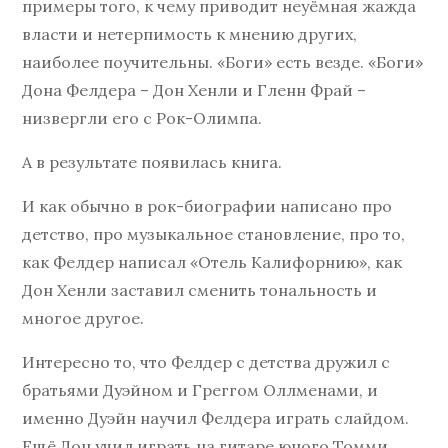
примеры того, к чему приводит неуёмная жажда
власти и нетерпимость к мнению других,
наиболее поучительны. «Боги» есть везде. «Боги»
Дона Фелдера – Дон Хенли и Гленн Фрай –
низвергли его с Рок-Олимпа.
А в результате появилась книга.
И как обычно в рок-биографии написано про
детство, про музыкальное становление, про то,
как Фелдер написал «Отель Калифорнию», как
Дон Хенли заставил сменить тональность и
многое другое.
Интересно то, что Фелдер с детства дружил с
братьями Дуэйном и Греггом Оллменами, и
именно Дуэйн научил Фелдера играть слайдом.
Ещё Дон учил играть на гитаре юного Томми