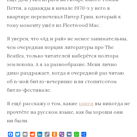
Петти, а однажды в начале 1970-х у него в
квартире переночевал Питер Грин, который к
тому моменту ушёл из Fleetwood Mac.
Я уверен, что «Ад и рай» не менее занимательны,
чем очередная порция литературы про The
Beatles, только читателей наберётся полтора
землекопа. А я за разнообразие. Меня лично
дико раздражает, когда в очередной раз читаю
об n-ной битлз-вечеринке или стопитсотом
битлз-фестивале.
Я ещё расскажу о том, какие
книги
вы никогда не
прочтёте на русском языке, как бы хороши они
ни были.
F
T
E
R
L
C
O
V
V
W
О