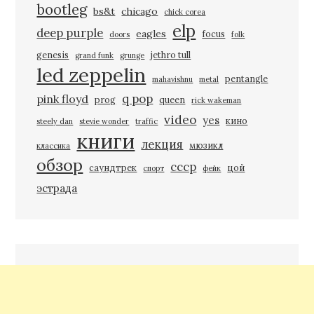
bootleg
bs&t
chicago
chick corea
elp
deep purple
eagles
focus
doors
folk
genesis
jethro tull
grand funk
grunge
led zeppelin
pentangle
mahavishnu
metal
q pop
pink floyd
prog
queen
rick wakeman
video
yes
кино
steely dan
stevie wonder
traffic
книги
лекция
мюзикл
классика
обзор
ссср
саундтрек
цой
спорт
фейк
эстрада