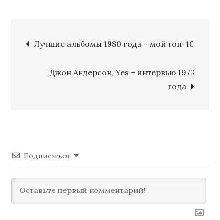
Питер
Гэбриэл
Навигация
–
Лучшие альбомы 1980 года – мой топ-10
интервью
по
1975
Джон Андерсон, Yes – интервью 1973
года
записям
года
Подписаться