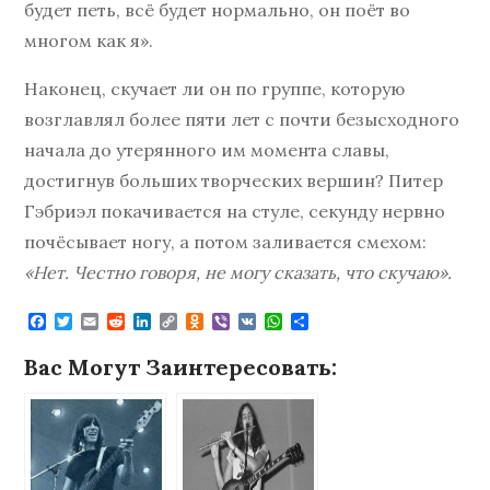
будет петь, всё будет нормально, он поёт во
многом как я».
Наконец, скучает ли он по группе, которую
возглавлял более пяти лет с почти безысходного
начала до утерянного им момента славы,
достигнув больших творческих вершин? Питер
Гэбриэл покачивается на стуле, секунду нервно
почёсывает ногу, а потом заливается смехом:
«Нет. Честно говоря, не могу сказать, что скучаю».
F
T
E
R
L
C
O
V
V
W
О
a
w
m
e
i
o
d
i
K
h
т
c
i
a
d
n
p
n
b
a
п
Вас Могут Заинтересовать:
e
t
i
d
k
y
o
e
t
р
b
t
l
i
e
L
k
r
s
а
o
e
t
d
i
l
A
в
o
r
I
n
a
p
и
k
n
k
s
p
т
s
ь
n