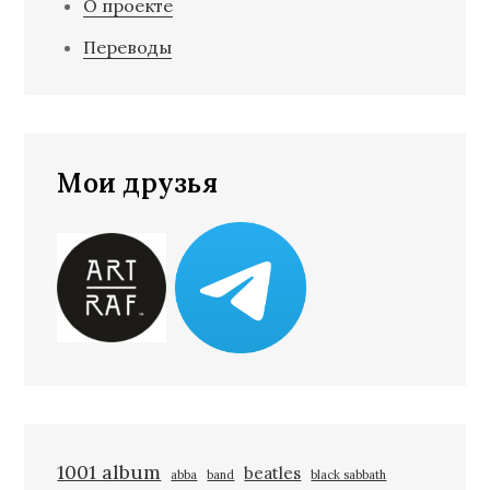
О проекте
Переводы
Мои друзья
1001 album
beatles
abba
band
black sabbath