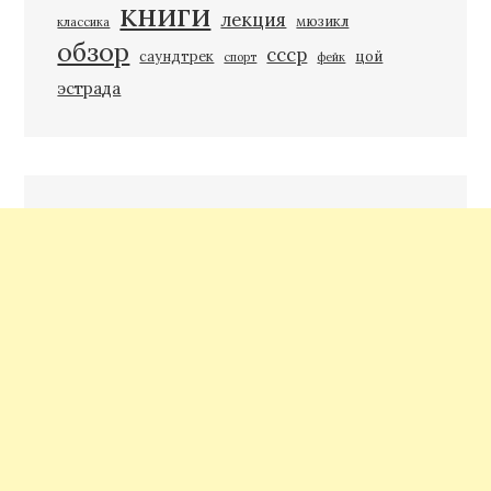
книги
лекция
мюзикл
классика
обзор
ссср
саундтрек
цой
спорт
фейк
эстрада