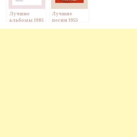
Лучшие
Лучшие
альбомы 1985
песни 1955
года – мой
года — мой
топ-10
топ-20