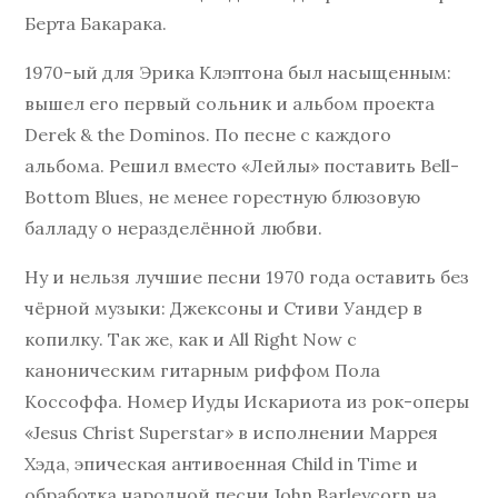
Берта Бакарака.
1970-ый для Эрика Клэптона был насыщенным:
вышел его первый сольник и альбом проекта
Derek & the Dominos. По песне с каждого
альбома. Решил вместо «Лейлы» поставить Bell-
Bottom Blues, не менее горестную блюзовую
балладу о неразделённой любви.
Ну и нельзя лучшие песни 1970 года оставить без
чёрной музыки: Джексоны и Стиви Уандер в
копилку. Так же, как и All Right Now с
каноническим гитарным риффом Пола
Коссоффа. Номер Иуды Искариота из рок-оперы
«Jesus Christ Superstar» в исполнении Маррея
Хэда, эпическая антивоенная Child in Time и
обработка народной песни John Barleycorn на