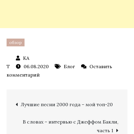
обзор
06.08.2020
Блог
Оставить
к
комментарий
Лучшие
песни
Навигация
1970
Лучшие песни 2000 года – мой топ-20
года
по
–
В словах – интервью с Джеффом Бакли,
мой
часть 1
топ-20