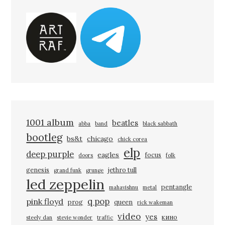
1001 album
beatles
abba
band
black sabbath
bootleg
bs&t
chicago
chick corea
elp
deep purple
eagles
focus
doors
folk
genesis
jethro tull
grand funk
grunge
led zeppelin
pentangle
mahavishnu
metal
q pop
pink floyd
prog
queen
rick wakeman
video
yes
кино
steely dan
stevie wonder
traffic