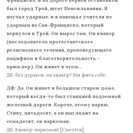
Франциско, и по дороге первой остановкой
был город Трой, штат Пенсильвания. Я
изучал ударные, и я навещал учителя по
ударным из Сан-Франциско, который
вернулся в Трой. Он вырос там. Он квакер
(последователь протестантского
религиозного течения, проповедующего
пацифизм и благотворительность –
прим.пер.). Он живет в этом…
ДБ: Без дураков, он квакер? Ни фига себе.
ДФ: Да. Он живет в большом старом доме,
который когда-то был станцией подземной
железной дороги. Короче, этому парню,
Стиву, пятьдесят, а он выглядит на
семьдесят, он наркоман.
ДБ: Квакер-наркоман! [Смеется]