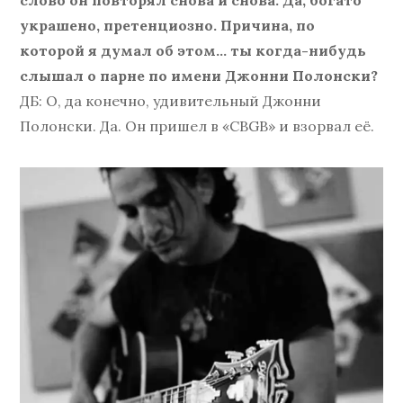
слово он повторял снова и снова. Да, богато
украшено, претенциозно. Причина, по
которой я думал об этом… ты когда-нибудь
слышал о парне по имени Джонни Полонски?
ДБ: О, да конечно, удивительный Джонни
Полонски. Да. Он пришел в «CBGB» и взорвал её.