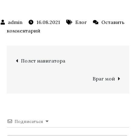
16.08.2021
Блог
Оставить
к
комментарий
Роджер
Дин
Навигация
–
Полет навигатора
любимый
по
рок-
Враг мой
художник
записям
Подписаться