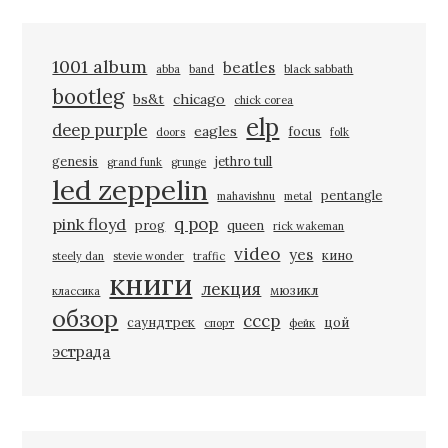
1001 album
beatles
abba
band
black sabbath
bootleg
bs&t
chicago
chick corea
elp
deep purple
eagles
focus
doors
folk
genesis
jethro tull
grand funk
grunge
led zeppelin
pentangle
mahavishnu
metal
q pop
pink floyd
prog
queen
rick wakeman
video
yes
кино
steely dan
stevie wonder
traffic
книги
лекция
мюзикл
классика
обзор
ссср
саундтрек
цой
спорт
фейк
эстрада