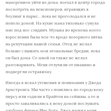
намерением уйти из дома, поехал в центр города
посмотреть на пенсионеров, играющих в
боулинг в парке… пока не проголодался и не
пополз домой. На кухне мама тихонько сунула
мне под нос сэндвич. Музыка во времена моего
взросления была чем-то вроде позорного пятна
на репутации нашей семьи. Отец не желал
больше слышать мои атональные бредни, пока
он был дома. Со мной он также не желал
разговаривать. Меня отлучили от пианино и
подвергли остракизму.
Иногда я искал утешения и понимания у Джеда
Армстронга. Мы часто слонялись по городскому
пирсу или ездили в Брайтон на сейшны, а то и
просто заваливались к нему домой послушать
альбомы фирмы Blue Note. Джед научил меня