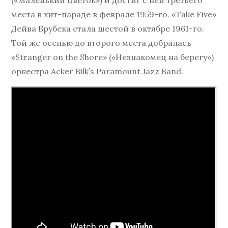
(«Маленький цветок») и достиг с ней третьего
места в хит-параде в феврале 1959-го. «Take Five»
Дейва Брубека стала шестой в октябре 1961-го.
Той же осенью до второго места добралась
«Stranger on the Shore» («Незнакомец на берегу»)
оркестра Acker Bilk’s Paramount Jazz Band.