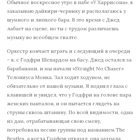
Обычное воскресное утро в пабе «У Харрисона», я
заказываю дайкири-чернику и располагаюсь у
шумного и липкого бара. В это время с Джед
лабает на сцене, но ты с трудом различаешь
музыку во всеобщем гвалте.
Оркестр кончает играть и следующий в очереди
– я, с Годфри Шепардом на басу. Джед остался за
барабанами, и мы начали «Straight No Chaser»
Телониуса Монка. Зал ходит ходуном, не
обязательно от нашей музыки. Я поднял глаза с
клавишей и увидел, что у Годфри на голове пара
женских панталон, и он пытается глядеть на
струны сквозь штанину. По всей видимости, одна
из дам, отрабатывающая свою смену,
потребовала песню группы под названием The
Beatles, а когда Годфри отказал, она задрала