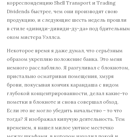
корреспонденцию Shell Transport и Trading
Dividends быстрее, чем они производят свою
продукцию, и следующие шесть недель прошли
в стиле «дивиди-дивиди-ду-да» под бдительным
оком мистера Уэллса.
Некоторое время я даже думал, что серьёзным
образом укрепляю положение банка. Это меня
немного расслабляло. Я разгуливал с блокнотом,
пристально осматривая помещения, хмуря
брови, покусывая кончик карандаша с видом
глубокой концентрированности, делал какие-то
пометки в блокноте и снова совершал обход.
Если это не могло убедить начальство – то что
тогда? Я изображал кипучую деятельность. Тем
временем, я нашел милое уютное местечко
между шкафами, в котором находил покой и