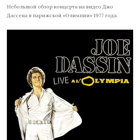
Небольшой обзор концерта на видео Джо
Дассена в парижской «Олимпии» 1977 года.