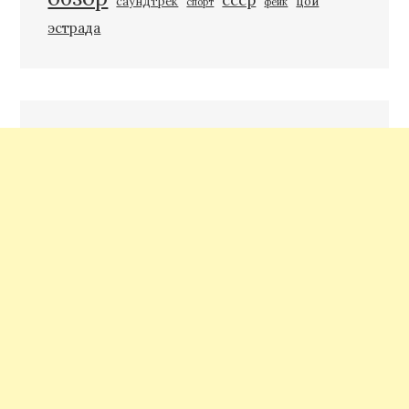
ссср
саундтрек
цой
спорт
фейк
эстрада