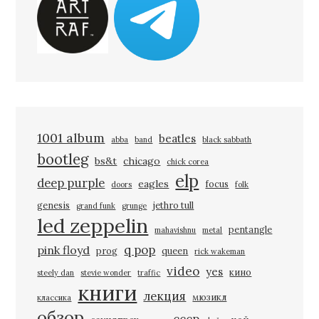
1001 album
beatles
abba
band
black sabbath
bootleg
bs&t
chicago
chick corea
elp
deep purple
eagles
focus
doors
folk
genesis
jethro tull
grand funk
grunge
led zeppelin
pentangle
mahavishnu
metal
q pop
pink floyd
prog
queen
rick wakeman
video
yes
кино
steely dan
stevie wonder
traffic
книги
лекция
мюзикл
классика
обзор