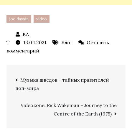
joe dassin
video
13.04.2021
Блог
Оставить
к
комментарий
Videozone:
Joe
Навигация
Dassin
Музыка шведов – тайных правителей
–
поп-мира
по
Live
A
Videozone: Rick Wakeman – Journey to the
записям
L’Olympia
Centre of the Earth (1975)
1977