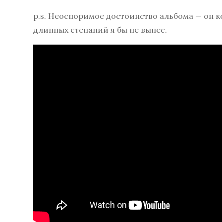
p.s. Неоспоримое достоинство альбома — он ко
длинных стенаний я бы не вынес.