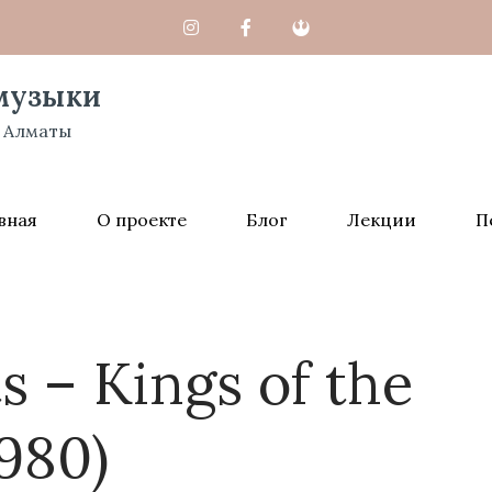
музыки
 Алматы
вная
О проекте
Блог
Лекции
П
 – Kings of the
1980)