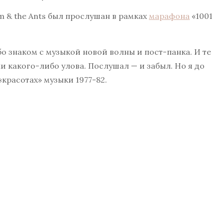
am & the Ants был прослушан в рамках
марафона
«1001
бо знаком с музыкой новой волны и пост-панка. И те
и какого-либо улова. Послушал — и забыл. Но я до
красотах» музыки 1977-82.