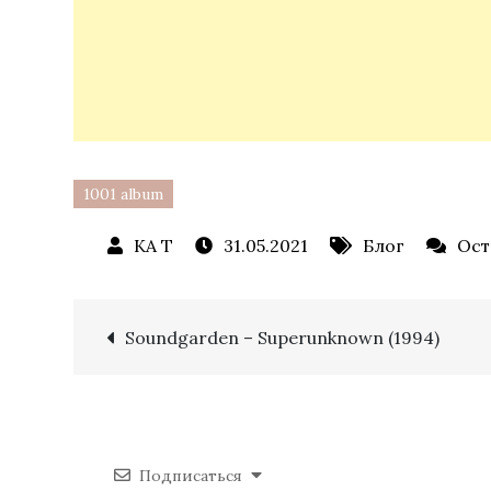
1001 album
31.05.2021
Блог
Ост
Навигация
Soundgarden – Superunknown (1994)
по
записям
Подписаться