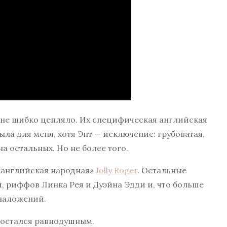
 не шибко цепляло. Их специфическая английская
а для меня, хотя Энт — исключение: грубоватая,
а остальных. Но не более того.
 «английская народная»
Jolly Roger
. Остальные
, риффов Линка Рея и Дуэйна Эдди и, что больше
 наложений.
о остался равнодушным.