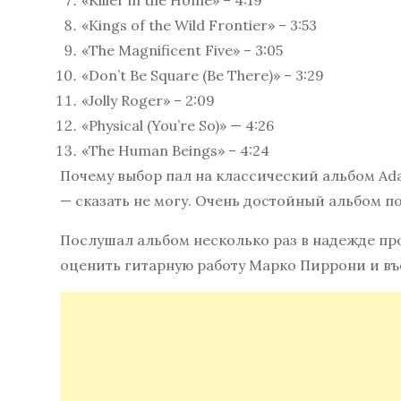
«Killer in the Home» – 4:19
«Kings of the Wild Frontier» – 3:53
«The Magnificent Five» – 3:05
«Don’t Be Square (Be There)» – 3:29
«Jolly Roger» – 2:09
«Physical (You’re So)» — 4:26
«The Human Beings» – 4:24
Почему выбор пал на классический альбом Adam 
— сказать не могу. Очень достойный альбом п
Послушал альбом несколько раз в надежде п
оценить гитарную работу Марко Пиррони и въе