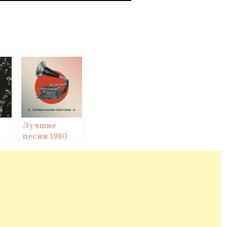
Лучшие
песни 1980
года – мой
топ-20