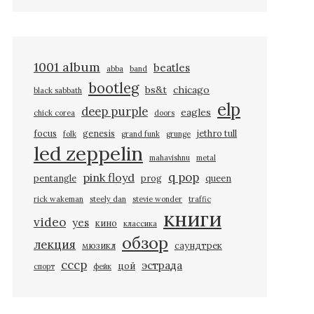
1001 album
beatles
abba
band
bootleg
bs&t
chicago
black sabbath
elp
deep purple
eagles
chick corea
doors
focus
genesis
jethro tull
folk
grand funk
grunge
led zeppelin
mahavishnu
metal
q pop
pink floyd
pentangle
prog
queen
rick wakeman
steely dan
stevie wonder
traffic
книги
video
yes
кино
классика
обзор
лекция
мюзикл
саундтрек
ссср
эстрада
цой
спорт
фейк