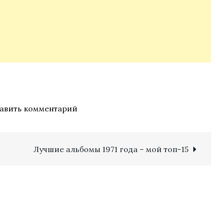
к
авить комментарий
Adam
&
the
Лучшие альбомы 1971 года – мой топ-15
Ants
–
Kings
of
the