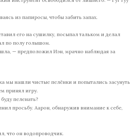
нький инструмент освободился от лишнего. — Гуг гуу
ваясь из папиросы, чтобы забить запах.
ставил его на сушилку, посыпал тальком и делал
ал по полу голышом.
ишла, — предположил Иэн, мрачно наблюдая за
ока мы нашли чистые пелёнки и попытались засунуть
ем принял игру.
 буду пеленать?
лнил просьбу. Аарон, обнаружив внимание к себе,
ил, что он водопроводчик.