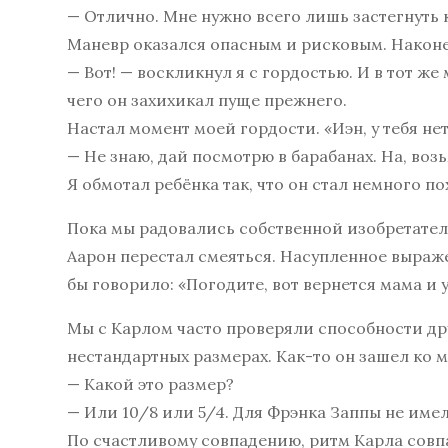
— Отлично. Мне нужно всего лишь застегнуть к
Маневр оказался опасным и рисковым. Наконе
— Вот! — воскликнул я с гордостью. И в тот ж
чего он захихикал пуще прежнего.
Настал момент моей гордости. «Иэн, у тебя не
— Не знаю, дай посмотрю в барабанах. На, воз
Я обмотал ребёнка так, что он стал немного п
Пока мы радовались собственной изобретател
Аарон перестал смеяться. Насупленное выраже
бы говорило: «Погодите, вот вернется мама и у
Мы с Карлом часто проверяли способности дру
нестандартных размерах. Как-то он зашел ко м
— Какой это размер?
— Или 10/8 или 5/4. Для Фрэнка Заппы не имел
По счастливому совпадению, ритм Карла совпа