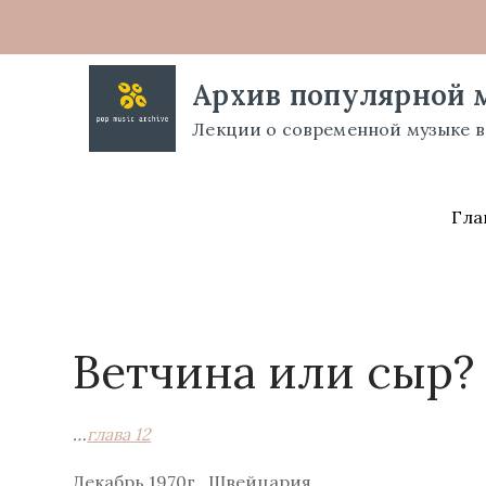
Перейти
к
содержимому
Архив популярной 
Лекции о современной музыке в
Гла
Ветчина или сыр?
…
глава 12
Декабрь 1970г., Швейцария