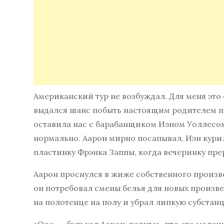
Американский тур не возбуждал. Для меня это о
выдался шанс побыть настоящим родителем пе
оставила нас с барабанщиком Иэном Уоллесом
нормально. Аарон мирно посапывал, Иэн курил
пластинку Фрэнка Заппы, когда вечеринку прер
Аарон проснулся в жиже собственного произве
он потребовал смены белья для новых произве
на полотенце на полу и убрал липкую субстан