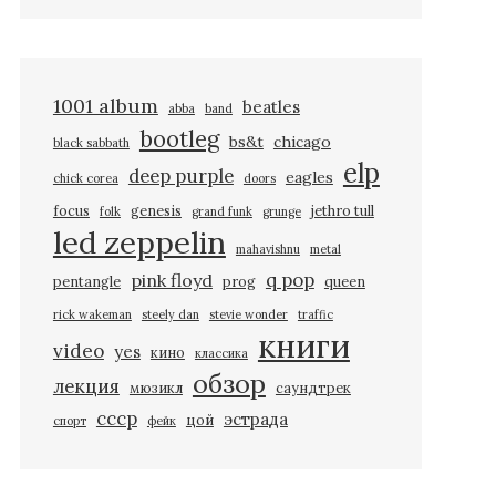
1001 album
beatles
abba
band
bootleg
bs&t
chicago
black sabbath
elp
deep purple
eagles
chick corea
doors
focus
genesis
jethro tull
folk
grand funk
grunge
led zeppelin
mahavishnu
metal
q pop
pink floyd
pentangle
prog
queen
rick wakeman
steely dan
stevie wonder
traffic
книги
video
yes
кино
классика
обзор
лекция
мюзикл
саундтрек
ссср
эстрада
цой
спорт
фейк