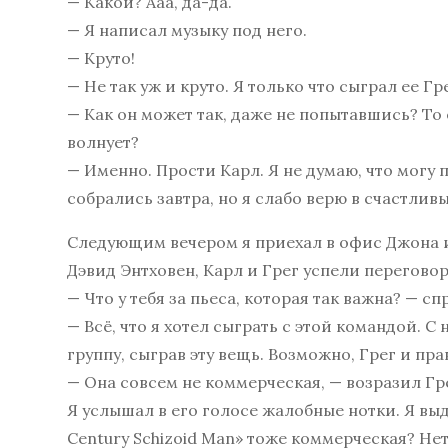
— Какой? Ааа, да-да.
— Я написал музыку под него.
— Круто!
— Не так уж и круто. Я только что сыграл ее Г
— Как он может так, даже не попытавшись? То
волнует?
— Именно. Прости Карл. Я не думаю, что могу 
собрались завтра, но я слабо верю в счастлив
Следующим вечером я приехал в офис Джона и 
Дэвид Энтховен, Карл и Грег успели перегово
— Что у тебя за пьеса, которая так важна? — с
— Всё, что я хотел сыграть с этой командой
группу, сыграв эту вещь. Возможно, Грег и пр
— Она совсем не коммерческая, — возразил Гр
Я услышал в его голосе жалобные нотки. Я выд
Century Schizoid Man» тоже коммерческая? Нет