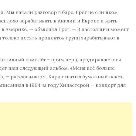
ой. Мы начали разговор в баре, Грег не слишком
еплохо зарабатывать в Англии и Европе и жить
е в Америке, — объяснял Грег. — В настоящий момент
м только десять процентов групп зарабатывают в
еактивный самолёт – прим.пер.), продиравшегося
удет наш следующий альбом. «Меня всё больше
а, — рассказывал я. Карл схватил бумажный пакет,
написанная в 1964-м году Хинастерой — концерт для