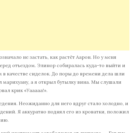
значало не застать, как растёт Аарон. Но у меня
ред отъездом. Элинор собиралась куда-то выйти и
 в качестве сиделок. До поры до времени дела шли
 марихуану, а я открыл бутылку вина. Мы слушали
вал крик «Уааааа!».
дения. Неожиданно для него вдруг стало холодно, и
дений. Я аккуратно поднял его из кроватки, положил
цию.