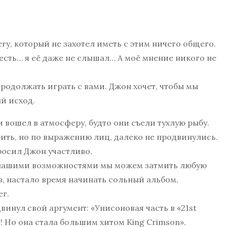
регу, который не захотел иметь с этим ничего общего.
 есть… я её даже не слышал… А моё мнение никого не
продолжать играть с вами. Джон хочет, чтобы мы
ый исход.
вошел в атмосферу, будто они съели тухлую рыбу.
рить, но по выражению лиц, далеко не продвинулись.
просил Джон участливо.
. С нашими возможностями мы можем затмить любую
ав, настало время начинать сольный альбом.
ег.
винул свой аргумент: «Унисоновая часть в «21st
! Но она стала большим хитом King Crimson».