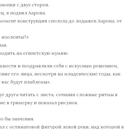
нопки с двух сторон.
ц, я поднял Аарона.
е момент конструкция сползла до лодыжек Аарона, от
т изоленты?»
ьми.
оходить на египетскую мумию.
ьности и поздравляли себя с искусным решением,
ние его лица, несмотря на младенческие годы, как
 вас будут плаблемы».
г друга читать с листа, сочиняя сложные ритмы в
не в гримерку и показал рисунок.
о бы значения.
л с остинатовой фигурой левой руки, над которой я