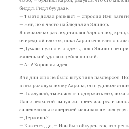
«Ооо, — булькал Аарон, радуясь, что его мале
биддл. Гидл буу даа».
— Ты это делал раньше? — спросил Иэн, затяги
— Нет, но я часто наблюдал за Элинор.
Я несколько раз подставлял Аарноа под кран, 
очередной глоток, пока Аарон счастливо полз
— Думаю, нужно его одеть, пока Элинор не пр
маленькой удаляющейся попкой.
— Ага! Хорошая идея.
В те дни еще не было штук типа памперсов. П
в них розовую попку Аарона, он с удовольстви
— Послушай, ты можешь подержать его, пока я
Иэн с неохотой вынул сигарету изо рта и испо
зашевелился с энергией извивающегося угря.
— Держишь?
— Кажется, да, — Иэн был обкурен так, что реш