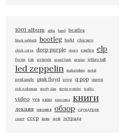
1001 album
beatles
abba
band
bootleg
bs&t
chicago
black sabbath
elp
deep purple
eagles
chick corea
doors
focus
genesis
jethro tull
folk
grand funk
grunge
led zeppelin
mahavishnu
metal
q pop
pink floyd
pentangle
prog
queen
rick wakeman
steely dan
stevie wonder
traffic
книги
video
yes
кино
классика
обзор
лекция
мюзикл
саундтрек
ссср
эстрада
цой
спорт
фейк