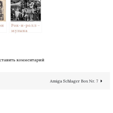
он
Рок-н-ролл –
музыка
аф
протеста
к
ставить комментарий
Группа
«Цветы»
Amiga Schlager Box Nr. 7