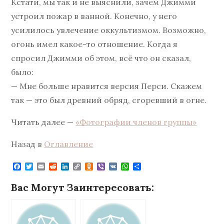
Кстати, мы так и не выяснили, зачем Джимми
устроил пожар в ванной. Конечно, у него
усилилось увлечение оккультизмом. Возможно,
огонь имел какое-то отношение. Когда я
спросил Джимми об этом, всё что он сказал,
было:
— Мне больше нравится версия Перси. Скажем
так — это был древний обряд, сгоревший в огне.
Читать далее —
«Фотографии членов группы»
Назад в
Оглавление
F
T
E
R
L
C
O
V
V
W
О
a
w
m
e
i
o
d
i
K
h
т
c
i
a
d
n
p
n
b
a
п
Вас Могут Заинтересовать:
e
t
i
d
k
y
o
e
t
р
b
t
l
i
e
L
k
r
s
а
o
e
t
d
i
l
A
в
o
r
I
n
a
p
и
k
n
k
s
p
т