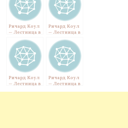
s
ь
n
i
k
i
Ричард Коул
Ричард Коул
— Лестница в
— Лестница в
небеса. Глава
небеса. Глава
9
8
Ричард Коул
Ричард Коул
— Лестница в
— Лестница в
небеса. Глава
небеса. Глава
27
11