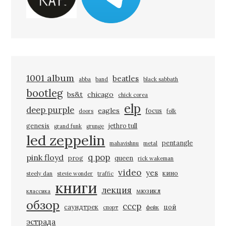
1001 album
beatles
abba
band
black sabbath
bootleg
bs&t
chicago
chick corea
elp
deep purple
eagles
focus
doors
folk
genesis
jethro tull
grand funk
grunge
led zeppelin
pentangle
mahavishnu
metal
q pop
pink floyd
prog
queen
rick wakeman
video
yes
кино
steely dan
stevie wonder
traffic
книги
лекция
мюзикл
классика
обзор
ссср
саундтрек
цой
спорт
фейк
эстрада