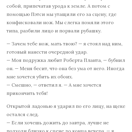
собой, припечатав урода к земле. А потом с
помощью Пэтси мы утащили его за сцену, где
конфисковали нож. Мы слегка помяли этого
типа, разбили лицо и порвали рубашку.
— Зачем тебе нож, мать твою? — я стоял над ним,
готовый нанести очередной удар.
— Моя подружка любит Роберта Планта, — бубнил
он. — Меня бесит, что она без ума от него. Иногда
мне хочется убить их обоих.
— Смешно, — ответил я. — А мне хочется
прикончить тебя!
Открытой ладонью я ударил по его лицу, на щеке
остался след.
— Если хочешь дожить до завтра, лучше не
подходи близко к сцене до конца вечера, — я